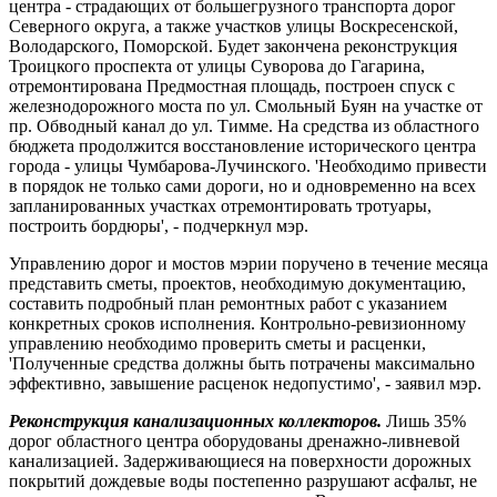
центра - страдающих от большегрузного транспорта дорог
Северного округа, а также участков улицы Воскресенской,
Володарского, Поморской. Будет закончена реконструкция
Троицкого проспекта от улицы Суворова до Гагарина,
отремонтирована Предмостная площадь, построен спуск с
железнодорожного моста по ул. Смольный Буян на участке от
пр. Обводный канал до ул. Тимме. На средства из областного
бюджета продолжится восстановление исторического центра
города - улицы Чумбарова-Лучинского. 'Необходимо привести
в порядок не только сами дороги, но и одновременно на всех
запланированных участках отремонтировать тротуары,
построить бордюры', - подчеркнул мэр.
Управлению дорог и мостов мэрии поручено в течение месяца
представить сметы, проектов, необходимую документацию,
составить подробный план ремонтных работ с указанием
конкретных сроков исполнения. Контрольно-ревизионному
управлению необходимо проверить сметы и расценки,
'Полученные средства должны быть потрачены максимально
эффективно, завышение расценок недопустимо', - заявил мэр.
Реконструкция канализационных коллекторов.
Лишь 35%
дорог областного центра оборудованы дренажно-ливневой
канализацией. Задерживающиеся на поверхности дорожных
покрытий дождевые воды постепенно разрушают асфальт, не