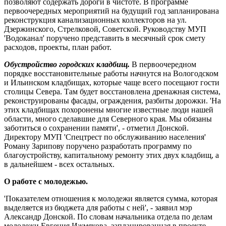
позволяют содержать дороги в чистоте. В программе
первоочередных мероприятий на будущий год запланирована
реконструкция канализационных коллекторов на ул.
Дзержинского, Стрелковой, Советской. Руководству МУП
'Водоканал' поручено представить в месячный срок смету
расходов, проекты, план работ.
Обустройство городских кладбищ.
В первоочередном
порядке восстановительные работы начнутся на Вологодском
и Ильинском кладбищах, которые чаще всего посещают гости
столицы Севера. Там будет восстановлена дренажная система,
реконструированы фасады, ограждения, разбиты дорожки. 'На
этих кладбищах похоронены многие известные люди нашей
области, много сделавшие для Северного края. Мы обязаны
заботиться о сохранении памяти', - отметил Донской.
Директору МУП 'Спецтрест по обслуживанию населения'
Роману Зарипову поручено разработать программу по
благоустройству, капитальному ремонту этих двух кладбищ, а
в дальнейшем - всех остальных.
О работе с молодежью.
'Показателем отношения к молодежи является сумма, которая
выделяется из бюджета для работы с ней', - заявил мэр
Александр Донской. По словам начальника отдела по делам
молодежи Евгения Ижмякова, запланированная в проекте