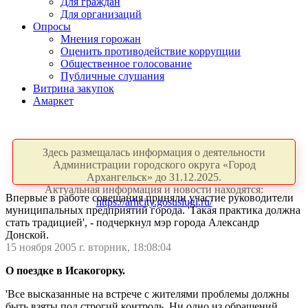
Для граждан
Для организаций
Опросы
Мнения горожан
Оценить противодействие коррупции
Общественное голосование
Публичные слушания
Витрина закупок
Амаркет
Здесь размещалась информация о деятельности
Администрации городского округа «Город
Архангельск» до 31.12.2025.
Актуальная информация и новости находятся:
Впервые в работе совещания приняли участие руководители
https://arhcity.gosuslugi.ru/
муниципальных предприятий города. 'Такая практика должна
стать традицией', - подчеркнул мэр города Александр
Донской.
15 ноября 2005 г. вторник, 18:08:04
О поездке в Исакогорку.
'Все высказанные на встрече с жителями проблемы должны
быть взяты под строгий контроль. Ни одно из обращений