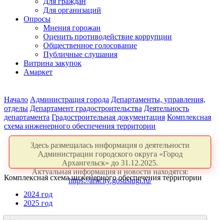
Для граждан
Для организаций
Опросы
Мнения горожан
Оценить противодействие коррупции
Общественное голосование
Публичные слушания
Витрина закупок
Амаркет
Начало
Администрация города
Департаменты, управления,
отделы
Департамент градостроительства
Деятельность
департамента
Градостроительная документация
Комплексная
схема инженерного обеспечения территории
Здесь размещалась информация о деятельности
Администрации городского округа «Город
Архангельск» до 31.12.2025.
Актуальная информация и новости находятся:
Комплексная схема инженерного обеспечения территории
https://arhcity.gosuslugi.ru/
2024 год
2025 год