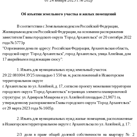
от 24 января 2025 г. № 262р
Об изъятии земельного участка и жилых помещений
В соответствии с Земельным кодексом Российской Федерации,
Жилищным кодексом Российской Федерации, на основании распоряжения
заместителя Главы городского округа "Город Архангельск" от 20 сентября 2022
года № 5773р
"О признании дома по адресу: Российская Федерация, Архангельская область,
городской округ "Город Архангельск", город Архангельск, улица Аллейная, дом
17 аварийным и подлежащим сносу":
1. Изъять для муниципальных нужд земельный участок
29:22:081004:ЗУ25 площадью 1 550 кв. м, расположенный в Исакогорском
территориальном округе
г. Архангельска по ул. Аллейной, д. 17, согласно проекту межевания территории
городского округа "Город Архангельск" в границах элемента планировочной
структуры: ул. Адмирала Макарова и ул. Аллейной площадью 21,9671 га,
утвержденному распоряжением Главы городского округа "Город Архангельск"
от 29 марта 2023 года № 1605р.
2. Изъять для муниципальных нужд жилые помещения, расположенные
в Исакогорском территориальном округе г. Архангельска по ул. Аллейной, д. 17:
2/3 доли в праве общей долевой собственности на квартиру № 2