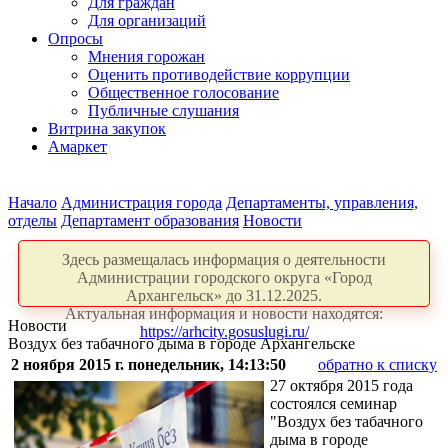
Для граждан
Для организаций
Опросы
Мнения горожан
Оценить противодействие коррупции
Общественное голосование
Публичные слушания
Витрина закупок
Амаркет
Начало
Администрация города
Департаменты, управления,
отделы
Департамент образования
Новости
Здесь размещалась информация о деятельности
Администрации городского округа «Город
Архангельск» до 31.12.2025.
Актуальная информация и новости находятся:
Новости
https://arhcity.gosuslugi.ru/
Воздух без табачного дыма в городе Архангельске
2 ноября 2015 г. понедельник, 14:13:50
обратно к списку
27 октября 2015 года
состоялся семинар
"Воздух без табачного
дыма в городе