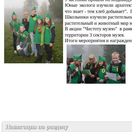
Юные экологи изучили архитек
что знает - тем хлеб добывает".
Школьники изучили растительн
растительный и животный мир м
В акции "Чистоту музею"
в рам
территории 3 секторов музея.
Итоги мероприятия и награждени
Навигация по разделу