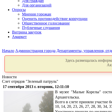
Для граждан
Для организаций
Опросы
Мнения горожан
Оценить противодействие коррупции
Общественное голосование
Публичные слушания
Витрина закупок
Амаркет
Начало
Администрация города
Департаменты, управления, от
Здесь размещалась информа
Ак
Новости
Слет отрядов "Зеленый патруль"
17 сентября 2013 г. вторник, 12:11:10
В музее "Малые Корелы" состо
Архангельска.
Всего в слете приняли участие бо
10, 14, 20, 23, 26, 27, 28, 30, 34,
Участники прошли по индивидуа