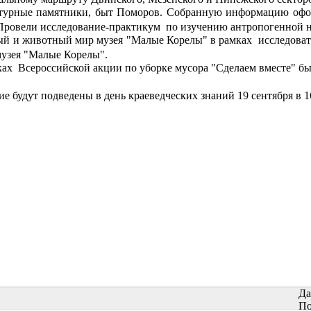
турные памятники, быт Поморов. Собранную информацию офор
Провели исследование-практикум
по изучению антропогенной н
ый и животный мир музея "Малые Корелы" в рамках
исследоват
узея "Малые Корелы".
ках
Всероссийской акции по уборке мусора "Сделаем вместе" б
е будут подведены в день краеведческих знаний 19 сентября в 1
Да
По