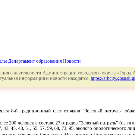
делы
Департамент образования
Новости
ция о деятельности Администрации городского округа «Город А
туальная информация и новости находятся:
https://arhcity.gosuslugi
ялся 8-й традиционный
слет отрядов "Зеленый патруль" обра
лее 200 человек в составе 27 отрядов "Зеленый патруль" (из гимн
 37, 43, 45, 48, 51, 55, 57, 59, 68, 73, 95, эколого-биологического лиц
льному маршруту Двинского, Мезенского и Пинежского сектор