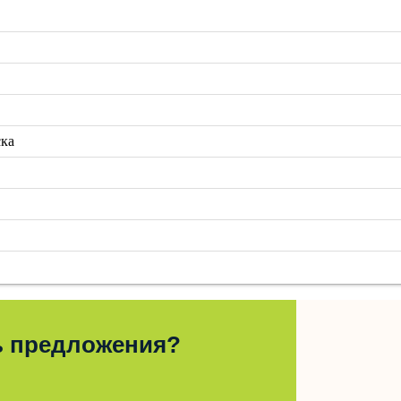
ска
ь предложения?