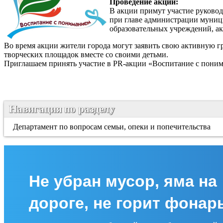
Проведение акции:
В акции примут участие руковод
при главе администрации муници
образовательных учреждений, а
Во время акции жители города могут заявить свою активную г
творческих площадок вместе со своими детьми.
Приглашаем принять участие в PR-акции «Воспитание с понима
Навигация по разделу
Департамент по вопросам семьи, опеки и попечительства
Не убран мусор, яма на
дороге, не горит фонар