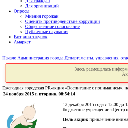
Для граждан
Для организаций
Опросы
Мнения горожан
Оценить противодействие коррупции
Общественное голосование
Публичные слушания
Витрина закупок
Амаркет
Начало
Администрация города
Департаменты, управления, от
Здесь размещалась информа
Ак
Ежегодная городская PR-акция «Воспитание с пониманием», на
24 ноября 2015 г. вторник, 08:54:14
12 декабря 2015 года с 12.00 д
бюджетное учреждение «Центр о
Цель акции:
привлечение внима