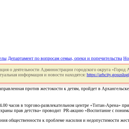
делы
Департамент по вопросам семьи, опеки и попечительства
Но
ция о деятельности Администрации городского округа «Город А
туальная информация и новости находятся:
https://arhcity.gosuslugi
правленная против жестокости к детям, пройдет в Архангельске
о 14.00 часов в торгово-развлекательном центре «Титан-Арена» 
храны прав детства» проводит PR-акцию «Воспитание с поним
ния общественности к проблеме насилия и недопустимости жест