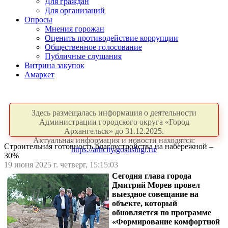
Для граждан
Для организаций
Опросы
Мнения горожан
Оценить противодействие коррупции
Общественное голосование
Публичные слушания
Витрина закупок
Амаркет
Здесь размещалась информация о деятельности
Администрации городского округа «Город
Архангельск» до 31.12.2025.
Актуальная информация и новости находятся:
Строительная готовность благоустройства на набережной –
https://arhcity.gosuslugi.ru/
30%
19 июня 2025 г. четверг, 15:15:03
Сегодня глава города
Дмитрий Морев провел
выездное совещание на
объекте, который
обновляется по программе
«Формирование комфортной