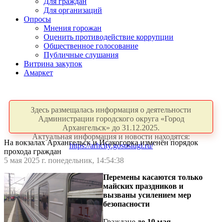
Для граждан
Для организаций
Опросы
Мнения горожан
Оценить противодействие коррупции
Общественное голосование
Публичные слушания
Витрина закупок
Амаркет
Здесь размещалась информация о деятельности
Администрации городского округа «Город
Архангельск» до 31.12.2025.
Актуальная информация и новости находятся:
На вокзалах Архангельск и Исакогорка изменён порядок
https://arhcity.gosuslugi.ru/
прохода граждан
5 мая 2025 г. понедельник, 14:54:38
Перемены касаются только
майских праздников и
вызваны усилением мер
безопасности
Граждане
до 10 мая