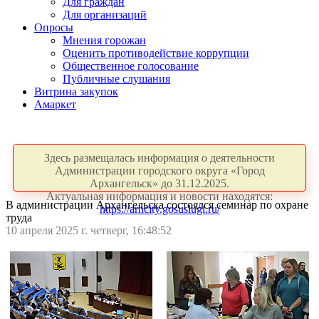
Для граждан
Для организаций
Опросы
Мнения горожан
Оценить противодействие коррупции
Общественное голосование
Публичные слушания
Витрина закупок
Амаркет
Здесь размещалась информация о деятельности
Администрации городского округа «Город
Архангельск» до 31.12.2025.
Актуальная информация и новости находятся:
В администрации Архангельска состоялся семинар по охране
https://arhcity.gosuslugi.ru/
труда
10 апреля 2025 г. четверг, 16:48:52