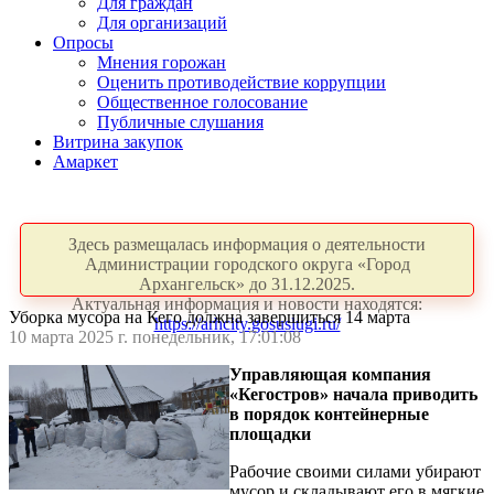
Для граждан
Для организаций
Опросы
Мнения горожан
Оценить противодействие коррупции
Общественное голосование
Публичные слушания
Витрина закупок
Амаркет
Здесь размещалась информация о деятельности
Администрации городского округа «Город
Архангельск» до 31.12.2025.
Актуальная информация и новости находятся:
Уборка мусора на Кего должна завершиться 14 марта
https://arhcity.gosuslugi.ru/
10 марта 2025 г. понедельник, 17:01:08
Управляющая компания
«Кегостров» начала приводить
в порядок контейнерные
площадки
Рабочие своими силами убирают
мусор и складывают его в мягкие