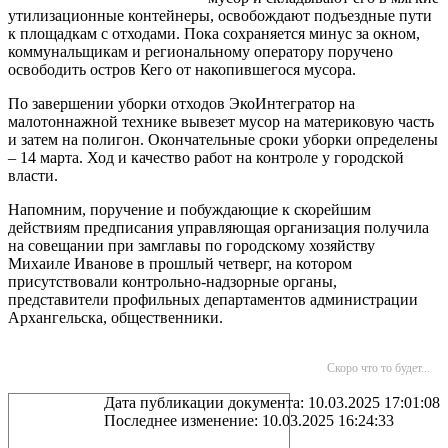
утилизационные контейнеры, освобождают подъездные пути
к площадкам с отходами. Пока сохраняется минус за окном,
коммунальщикам и региональному оператору поручено
освободить остров Кего от накопившегося мусора.
По завершении уборки отходов ЭкоИнтегратор на
малотоннажной технике вывезет мусор на материковую часть
и затем на полигон. Окончательные сроки уборки определены
– 14 марта. Ход и качество работ на контроле у городской
власти.
Напомним, поручение и побуждающие к скорейшим
действиям предписания управляющая организация получила
на совещании при замглавы по городскому хозяйству
Михаиле Иванове в прошлый четверг, на котором
присутствовали контрольно-надзорные органы,
представители профильных департаментов администрации
Архангельска, общественники.
Скоро что то будет...
Дата публикации документа: 10.03.2025 17:01:08
Последнее изменение: 10.03.2025 16:24:33