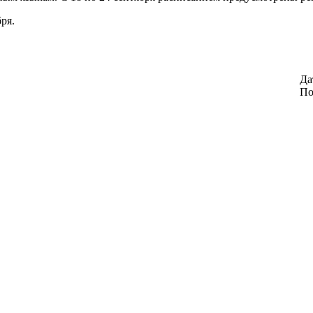
ря.
Да
По