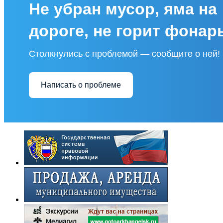
Не убран мусор, яма на
дороге, не горит фонар
Столкнулись с проблемой — сообщите о ней!
Написать о проблеме