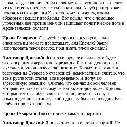
слова, когда говорит, что уголовные дела возникли из-за того,
что у нас есть проблемы с губернатором. А губернатор хочет
показать себя хорошим Кремлю, хочет показать, каким
образом он решает проблемы. Вот решил, что с помощью
уголовных дел против меня он защищает политическое поле в
Архангельской области
Ирина Геворкян:
С другой стороны, какую реальную
опасность вы можете представлять для Кремля? Зачем
использовать такой ресурс, поднимать такой скандал?
Александр Донской:
Честно говоря, не ожидал, что будет
такая нервная и агрессивная реакция. Я так же думал, как и
вы: считал, что довожу свою позицию. Кроме того, я читал
рассуждения Суркова о суверенной демократии, и считаю, что
всё в русле этой статьи, все нормально. И получаю
агрессивную реакцию. Считаю, что сейчас любой человек,
который не плывёт по тому течению, которое задаёт Кремль,
который имеет любую свою позицию, будет наказан, и
наказан демонстративно, чтобы другим было неповадно. Вот
в чём основная проблема.
Ирина Геворкян:
Вы состоите в какой-то партии?
Александр Донской:
Я не состою ни в одной из партий. Не