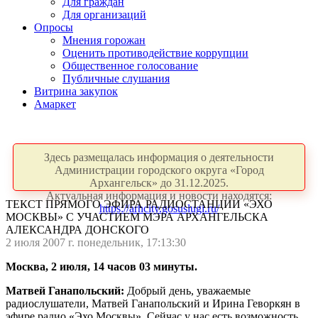
Для граждан
Для организаций
Опросы
Мнения горожан
Оценить противодействие коррупции
Общественное голосование
Публичные слушания
Витрина закупок
Амаркет
Здесь размещалась информация о деятельности
Администрации городского округа «Город
Архангельск» до 31.12.2025.
Актуальная информация и новости находятся:
ТЕКСТ ПРЯМОГО ЭФИРА РАДИОСТАНЦИИ «ЭХО
https://arhcity.gosuslugi.ru/
МОСКВЫ» С УЧАСТИЕМ МЭРА АРХАНГЕЛЬСКА
АЛЕКСАНДРА ДОНСКОГО
2 июля 2007 г. понедельник, 17:13:30
Москва, 2 июля, 14 часов 03 минуты.
Матвей Ганапольский:
Добрый день, уважаемые
радиослушатели, Матвей Ганапольский и Ирина Геворкян в
эфире радио «Эхо Москвы». Сейчас у нас есть возможность