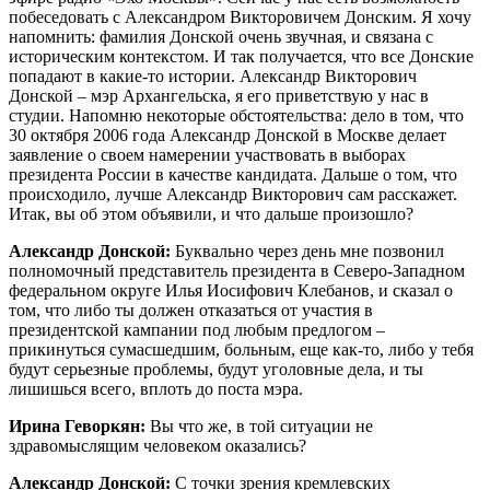
побеседовать с Александром Викторовичем Донским. Я хочу
напомнить: фамилия Донской очень звучная, и связана с
историческим контекстом. И так получается, что все Донские
попадают в какие-то истории. Александр Викторович
Донской – мэр Архангельска, я его приветствую у нас в
студии. Напомню некоторые обстоятельства: дело в том, что
30 октября 2006 года Александр Донской в Москве делает
заявление о своем намерении участвовать в выборах
президента России в качестве кандидата. Дальше о том, что
происходило, лучше Александр Викторович сам расскажет.
Итак, вы об этом объявили, и что дальше произошло?
Александр Донской:
Буквально через день мне позвонил
полномочный представитель президента в Северо-Западном
федеральном округе Илья Иосифович Клебанов, и сказал о
том, что либо ты должен отказаться от участия в
президентской кампании под любым предлогом –
прикинуться сумасшедшим, больным, еще как-то, либо у тебя
будут серьезные проблемы, будут уголовные дела, и ты
лишишься всего, вплоть до поста мэра.
Ирина Геворкян:
Вы что же, в той ситуации не
здравомыслящим человеком оказались?
Александр Донской:
С точки зрения кремлевских