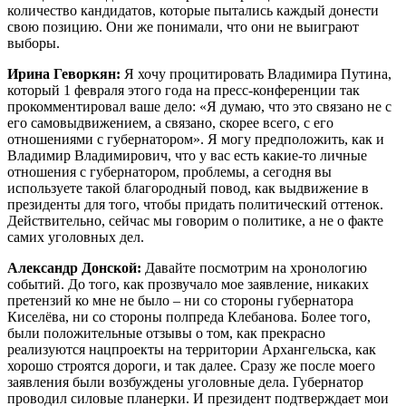
количество кандидатов, которые пытались каждый донести
свою позицию. Они же понимали, что они не выиграют
выборы.
Ирина Геворкян:
Я хочу процитировать Владимира Путина,
который 1 февраля этого года на пресс-конференции так
прокомментировал ваше дело: «Я думаю, что это связано не с
его самовыдвижением, а связано, скорее всего, с его
отношениями с губернатором». Я могу предположить, как и
Владимир Владимирович, что у вас есть какие-то личные
отношения с губернатором, проблемы, а сегодня вы
используете такой благородный повод, как выдвижение в
президенты для того, чтобы придать политический оттенок.
Действительно, сейчас мы говорим о политике, а не о факте
самих уголовных дел.
Александр Донской:
Давайте посмотрим на хронологию
событий. До того, как прозвучало мое заявление, никаких
претензий ко мне не было – ни со стороны губернатора
Киселёва, ни со стороны полпреда Клебанова. Более того,
были положительные отзывы о том, как прекрасно
реализуются нацпроекты на территории Архангельска, как
хорошо строятся дороги, и так далее. Сразу же после моего
заявления были возбуждены уголовные дела. Губернатор
проводил силовые планерки. И президент подтверждает мои