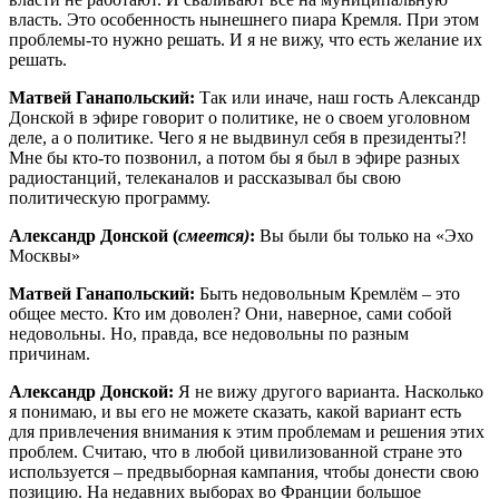
власть. Это особенность нынешнего пиара Кремля. При этом
проблемы-то нужно решать. И я не вижу, что есть желание их
решать.
Матвей Ганапольский:
Так или иначе, наш гость Александр
Донской в эфире говорит о политике, не о своем уголовном
деле, а о политике. Чего я не выдвинул себя в президенты?!
Мне бы кто-то позвонил, а потом бы я был в эфире разных
радиостанций, телеканалов и рассказывал бы свою
политическую программу.
Александр Донской (
смеется)
:
Вы были бы только на «Эхо
Москвы»
Матвей Ганапольский:
Быть недовольным Кремлём – это
общее место. Кто им доволен? Они, наверное, сами собой
недовольны. Но, правда, все недовольны по разным
причинам.
Александр Донской:
Я не вижу другого варианта. Насколько
я понимаю, и вы его не можете сказать, какой вариант есть
для привлечения внимания к этим проблемам и решения этих
проблем. Считаю, что в любой цивилизованной стране это
используется – предвыборная кампания, чтобы донести свою
позицию. На недавних выборах во Франции большое