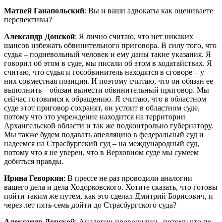
Матвей Ганапольский
: Вы и ваши адвокаты как оцениваете
перспективы?
Александр Донской
: Я лично считаю, что нет никаких
шансов избежать обвинительного приговора. В силу того, что
судья – подневольный человек и ему даны такие указания. Я
говорил об этом в суде, мы писали об этом в ходатайствах. Я
считаю, что судья и гособвинитель находятся в сговоре – у
них совместная позиция. И поэтому считаю, что он обязан ее
выполнить – обязан вынести обвинительный приговор. Мы
сейчас готовимся к обращению. Я считаю, что в областном
суде этот приговор сохранят, он устоит в областном суде,
потому что это учреждение находится на территории
Архангельской области и так же подконтрольно губернатору.
Мы также будем подавать апелляцию в федеральный суд и
надеемся на Страсбургский суд – на международный суд,
потому что я не уверен, что в Верховном суде мы сумеем
добиться правды.
Ирина Геворкян
: В прессе не раз проводили аналогии
вашего дела и дела Ходорковского. Хотите сказать, что готовы
пойти таким же путем, как это сделал Дмитрий Борисович, и
через лет пять-семь дойти до Страсбургского суда?
Александр Донской
: Аналогии проводились, потому что по