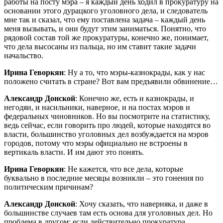
работы на посту мэра – я каждый день ходил в прокуратуру на
основании этого дурацкого уголовного дела, и следователь
мне так и сказал, что ему поставлена задача – каждый день
меня вызывать, и они будут этим заниматься. Понятно, что
рядовой состав той же прокуратуры, конечно же, понимает,
что дела высосаны из пальца, но им ставит такие задачи
начальство.
Ирина Геворкян
: Ну а то, что мэры-казнокрады, как у нас
положено считать в стране? Вот вам предъявили обвинение…
Александр Донской
: Конечно же, есть и казнокрады, и
негодяи, и насильники, наверное, и на постах мэров и
федеральных чиновников. Но вы посмотрите на статистику,
ведь сейчас, если говорить про людей, которые находятся во
власти, большинство уголовных дел возбуждается на мэров
городов, потому что мэры официально не встроены в
вертикаль власти. И им дают это понять.
Ирина Геворкян
: Не кажется, что все дела, которые
буквально в последние месяцы возникли – это гонения по
политическим причинам?
Александр Донской
: Хочу сказать, что наверняка, и даже в
большинстве случаев там есть основа для уголовных дел. Но
проблема в другом: если действительно прокуратура,