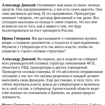
Александр Донской
: Оплачивает моя жена из своих личных
средств. Она предприниматель, у нее есть салон красоты. Она
сама заключала договор. И это предъявлено. Прокуратура
начинает говорить, что договор фиктивный и так далее. Все
ситуации высосаны из пальца и самое главное, что все они
возникли после того, как я заявил о том, что буду
баллотироваться на пост президента России.
Ирина Геворкян
: Вы рассказываете о совершенно жутких
вещах: о подмене документов, о подлогах и преследованиях.
Неужели у губернатора есть так много власти, чтобы он
управлял и строил силовые структуры?
Александр Донской
: Во-первых, раз в неделю он собирает
всех руководителей силовых структур: начальников ФСБ,
областного УВД, прокуратуры и других учреждений.
Проводится силовая планерка. И это абсолютно неправильная
ситуация: у нас все эти органы разделены и каждый должен
выполнять свою функцию. Еще раз говорю, в силу того, что
сейчас вертикаль власти дошла до губернаторов и включила
их в свой состав, а губернатор Архангельской области ведет
себя лояльно по отношению к Кремлю, он демонстрирует
лояльность.
Ирина Геворкян
: Сначала это был Николай Киселев. Сейчас