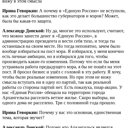
вижу в этом смысла
Ирина Геворкян:
А почему в «Единую Россию» не вступили,
как это делает большинство губернаторов и мэров? Может,
была бы какая-то защита.
Александр Донской:
Ну да, многие это используют, считают,
что можно занести денег в «Единую Россию», в
администрацию президента и вести себя тихо, и тогда ты
останешься на своем месте. Но тогда непонятно, зачем было
вообще избираться на пост мэра. Я избирался, у меня конечно
есть личные амбиции, но я избирался для того, чтобы
производить какие-то изменения. Потому что если бы меня
устраивала работа предыдущего мэра, я бы не пошёл на этот
пост. Я бросил бизнес и ушёл с головой в эту работу. Я хочу,
чтобы были реальные изменения. Но при этом не вижу
смысла вступать ни в одну из партий, так как реальной
работы со стороны партий нет. Есть показуха, пиар-акции. У
нас «Единая Россия» обещала на территории города
Архангельска расселить ветхое жилье. Скоро выборы, ни
одного дома не расселено. Три с половиной года прошло.
Ирина Геворкян:
Почему у вас это основная, единственная
тема, которая звучит?
Александр Донской:
Потому что Архангельск является