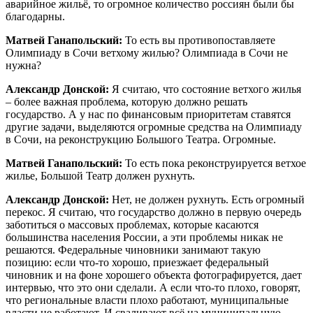
аварийное жильё, то огромное количество россиян были бы
благодарны.
Матвей Ганапольский:
То есть вы противопоставляете
Олимпиаду в Сочи ветхому жилью? Олимпиада в Сочи не
нужна?
Александр Донской:
Я считаю, что состояние ветхого жилья
– более важная проблема, которую должно решать
государство. А у нас по финансовым приоритетам ставятся
другие задачи, выделяются огромные средства на Олимпиаду
в Сочи, на реконструкцию Большого Театра. Огромные.
Матвей Ганапольский:
То есть пока реконструируется ветхое
жилье, Большой Театр должен рухнуть.
Александр Донской:
Нет, не должен рухнуть. Есть огромный
перекос. Я считаю, что государство должно в первую очередь
заботиться о массовых проблемах, которые касаются
большинства населения России, а эти проблемы никак не
решаются. Федеральные чиновники занимают такую
позицию: если что-то хорошо, приезжает федеральный
чиновник и на фоне хорошего объекта фотографируется, дает
интервью, что это они сделали. А если что-то плохо, говорят,
что региональные власти плохо работают, муниципальные
власти не работают. И сваливают всё на муниципальную