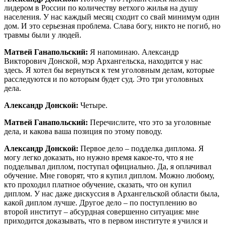
лидером в России по количеству ветхого жилья на душу
населения. У нас каждый месяц сходит со свай минимум один
дом. И это серьезная проблема. Слава богу, никто не погиб, но
травмы были у людей.
Матвей Ганапольский:
Я напоминаю. Александр
Викторович Донской, мэр Архангельска, находится у нас
здесь. Я хотел бы вернуться к тем уголовным делам, которые
расследуются и по которым будет суд. Это три уголовных
дела.
Александр Донской:
Четыре.
Матвей Ганапольский:
Перечислите, что это за уголовные
дела, и какова ваша позиция по этому поводу.
Александр Донской:
Первое дело – подделка диплома. Я
могу легко доказать, но нужно время какое-то, что я не
подделывал диплом, поступал официально. Да, я оплачивал
обучение. Мне говорят, что я купил диплом. Можно любому,
кто проходил платное обучение, сказать, что он купил
диплом. У нас даже дискуссия в Архангельской области была,
какой диплом лучше. Другое дело – по поступлению во
второй институт – абсурдная совершенно ситуация: мне
приходится доказывать, что в первом институте я учился и