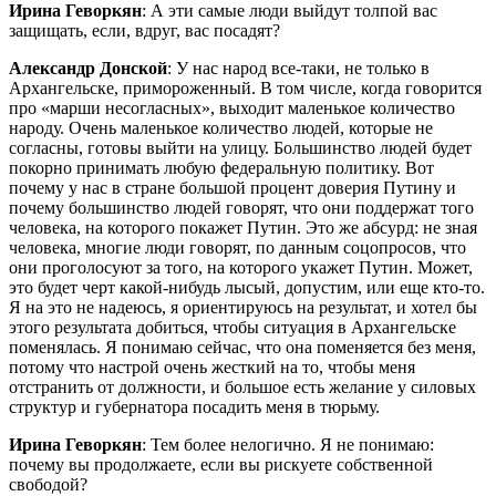
Ирина Геворкян
: А эти самые люди выйдут толпой вас
защищать, если, вдруг, вас посадят?
Александр Донской
: У нас народ все-таки, не только в
Архангельске, примороженный. В том числе, когда говорится
про «марши несогласных», выходит маленькое количество
народу. Очень маленькое количество людей, которые не
согласны, готовы выйти на улицу. Большинство людей будет
покорно принимать любую федеральную политику. Вот
почему у нас в стране большой процент доверия Путину и
почему большинство людей говорят, что они поддержат того
человека, на которого покажет Путин. Это же абсурд: не зная
человека, многие люди говорят, по данным соцопросов, что
они проголосуют за того, на которого укажет Путин. Может,
это будет черт какой-нибудь лысый, допустим, или еще кто-то.
Я на это не надеюсь, я ориентируюсь на результат, и хотел бы
этого результата добиться, чтобы ситуация в Архангельске
поменялась. Я понимаю сейчас, что она поменяется без меня,
потому что настрой очень жесткий на то, чтобы меня
отстранить от должности, и большое есть желание у силовых
структур и губернатора посадить меня в тюрьму.
Ирина Геворкян
: Тем более нелогично. Я не понимаю:
почему вы продолжаете, если вы рискуете собственной
свободой?