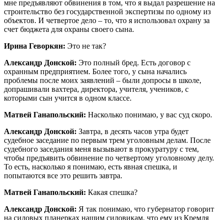
мне предъявляют обвинения в том, что я выдал разрешение на
строительство без государственной экспертизы по одному из
объектов. И четвертое дело – то, что я использовал охрану за
счет бюджета для охраны своего сына.
Ирина Геворкян:
Это не так?
Александр Донской:
Это полный бред. Есть договор с
охранным предприятием. Более того, у сына начались
проблемы после моих заявлений – были допросы в школе,
допрашивали вахтера, директора, учителя, учеников, с
которыми сын учится в одном классе.
Матвей Ганапольский:
Насколько понимаю, у вас суд скоро.
Александр Донской:
Завтра, в десять часов утра будет
судебное заседание по первым трем уголовным делам. После
судебного заседания меня вызывают в прокуратуру с тем,
чтобы предъявить обвинение по четвертому уголовному делу.
То есть, насколько я понимаю, есть явная спешка, и
попытаются все это решить завтра.
Матвей Ганапольский:
Какая спешка?
Александр Донской:
Я так понимаю, что губернатор говорит
на силовых планерках нашим силовикам, что ему из Кремля