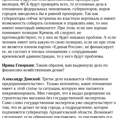
милиция, ФСБ будут проверять всех, то уголовные дела в
отношении федеральных чиновников, губернаторов, мэров
городов заводились бы в равной пропорции. Так как
губернаторы сейчас встроены во властную вертикаль и имеют
возможность собирать силовиков и управлять ими, то они
имеют некоторый иммунитет. При этом, если они хорошо
понимают позицию Кремля, ей следуют, не
противодействуют, то у них не будет никаких проблем. А если
человек имеет хоть какую-то свою позицию, если он при этом
не является членом партии «Единая Россия», не финансирует
ее, не состоит в теплых отношениях с сотрудниками
кремлевской администрации, то у него будут проблемы.
Ирина Геворкян
: Таким образом, вам выдвинули дело по
финансово-хозяйственным делам?
Александр Донской
: Третье дело называется «Незаконное
предпринимательство». Только непонятно, какое отношение
имеет к этой статье та ситуация, которую мне пытаются
инкриминировать. Мне говорят, что я выдал разрешение на
строительство магазина без государственной экспертизы.
Само слово государственная экспертиза уже свидетельствует о
том, что ее делает не мэр города, а подразделение, которое
подчиняется губернатору Архангельской области. Возникает
следующее: если обвинение предъявлять, то предъявлять его