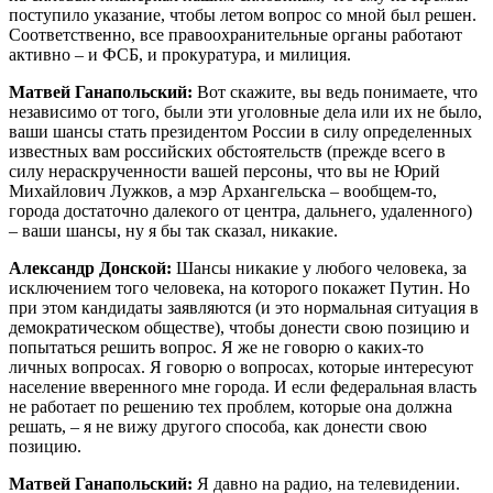
поступило указание, чтобы летом вопрос со мной был решен.
Соответственно, все правоохранительные органы работают
активно – и ФСБ, и прокуратура, и милиция.
Матвей Ганапольский:
Вот скажите, вы ведь понимаете, что
независимо от того, были эти уголовные дела или их не было,
ваши шансы стать президентом России в силу определенных
известных вам российских обстоятельств (прежде всего в
силу нераскрученности вашей персоны, что вы не Юрий
Михайлович Лужков, а мэр Архангельска – вообщем-то,
города достаточно далекого от центра, дальнего, удаленного)
– ваши шансы, ну я бы так сказал, никакие.
Александр Донской:
Шансы никакие у любого человека, за
исключением того человека, на которого покажет Путин. Но
при этом кандидаты заявляются (и это нормальная ситуация в
демократическом обществе), чтобы донести свою позицию и
попытаться решить вопрос. Я же не говорю о каких-то
личных вопросах. Я говорю о вопросах, которые интересуют
население вверенного мне города. И если федеральная власть
не работает по решению тех проблем, которые она должна
решать, – я не вижу другого способа, как донести свою
позицию.
Матвей Ганапольский:
Я давно на радио, на телевидении.